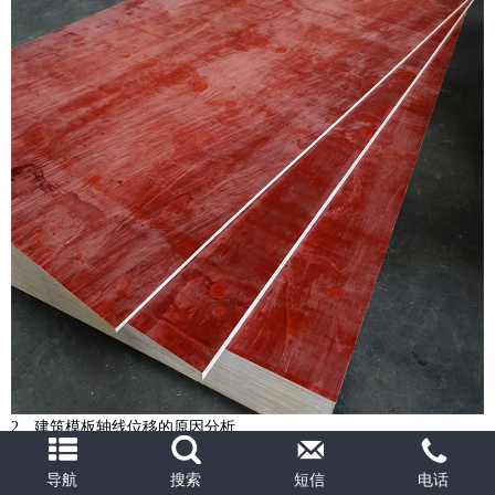
2、建筑模板轴线位移的原因分析
（1）翻样不认真或技术交底不清，建筑模板拼装时组合件未能按规定
到位。
导航
搜索
短信
电话