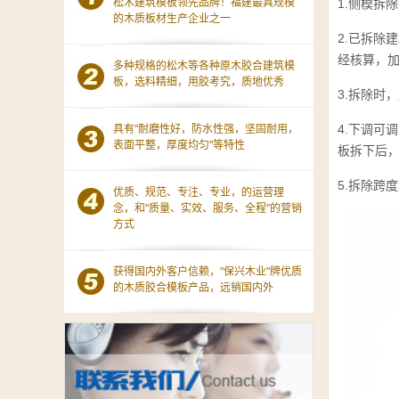
松木建筑模板领先品牌！福建最具规模
1.侧模拆
的木质板材生产企业之一
2.已拆除
经核算，
多种规格的松木等各种原木胶合建筑模
板，选料精细，用胶考究，质地优秀
3.拆除时
4.下调可
具有"耐磨性好，防水性强，坚固耐用，
表面平整，厚度均匀"等特性
板拆下后
5.拆除跨
优质、规范、专注、专业，的运营理
念，和"质量、实效、服务、全程"的营销
方式
获得国内外客户信赖，"保兴木业"牌优质
的木质胶合模板产品，远销国内外